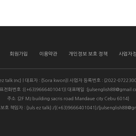
회원가입
이용약관
개인정보 보호 정책
사업자
 ez talk Inc} | 대표자 : {Sora kwon}| 사업자 등록번호 : {2022-072230
대표전화번호 :{(+63)9666401041}| 대표메일 :{julsenglish88@gmail.c
주소 :{2F MJ building sacris road Mandaue city Cebu 6014}
 책임자 : {Juls ez talk}:/{(+63)9666401041​}/{julsenglish88@gm