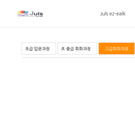
Juls ez-ealk
인사말
초급.입문과정
초.중급 회화과정
고급회화과정
학습관리 시스템