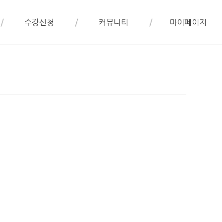
수강신청
커뮤니티
마이페이지
수강신청(결제)
공지사항
학습 캘린더
수강절차
묻고답하기(Q&A)
월별 평가서
수강필독사항
자주하는질문(FAQ)
수업 현황
수강후기
수강신청 내역
레벨테스트 현황
쪽지함
적립금 관리
쿠폰 관리
개인정보 수정