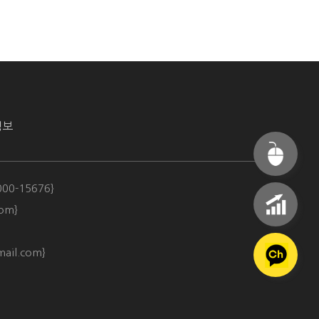
정보
000-15676}
om}
ail.com​}