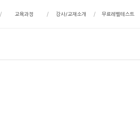
교육과정
강사/교재소개
무료레벨테스트
초급.입문과정
강사소개
무료레벨테스트 신청
초.중급 회화과정
교재소개
고급회화과정