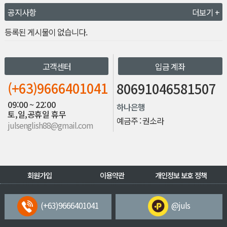
공지사항
더보기 +
등록된 게시물이 없습니다.
고객센터
입금 계좌
(+63)9666401041
80691046581507
09:00 ~ 22:00
하나은행
토,일,공휴일 휴무
예금주 : 권소라
julsenglish88@gmail.com
회원가입
이용약관
개인정보 보호 정책
(+63)9666401041
@juls