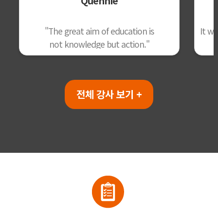
Quennie
"The great aim of education is
It w
not knowledge but action."
전체 강사 보기 +