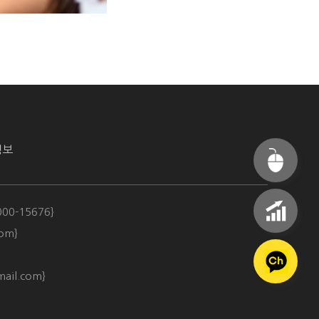
정보
000-15676}
om}
ail.com​}