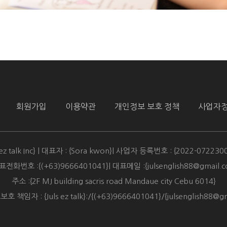
회원가입
이용약관
개인정보 보호 정책
사업자
 ez talk Inc} | 대표자 : {Sora kwon}| 사업자 등록번호 : {2022-072230
대표전화번호 :{(+63)9666401041}| 대표메일 :{julsenglish88@gmail.c
주소 :{2F MJ building sacris road Mandaue city Cebu 6014}
 책임자 : {Juls ez talk}:/{(+63)9666401041​}/{julsenglish88@gm