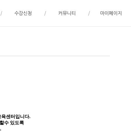
수강신청
커뮤니티
마이페이지
수강신청(결제)
공지사항
학습 캘린더
수강절차
묻고답하기(Q&A)
월별 평가서
수강필독사항
자주하는질문(FAQ)
수업 현황
수강후기
수강신청 내역
레벨테스트 현황
쪽지함
적립금 관리
로
쿠폰 관리
교육센터입니다.
개인정보 수정
공할수 있도록
.